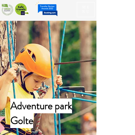
ME
NU
Adventure park
Golte